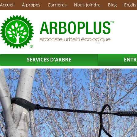
Accueil
À propos
Carrières
Nous joindre
Blog
Englis
SERVICES D'ARBRE
ENTR