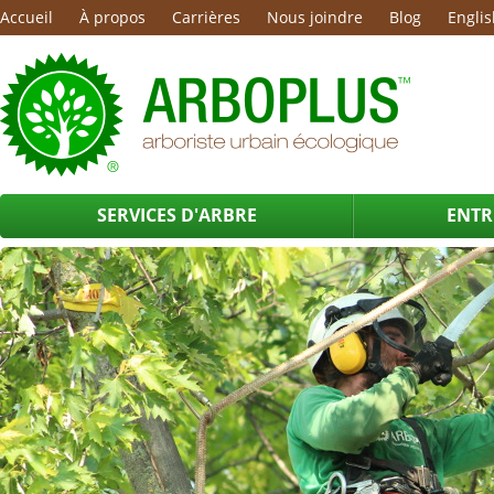
Accueil
À propos
Carrières
Nous joindre
Blog
Englis
SERVICES D'ARBRE
ENTR