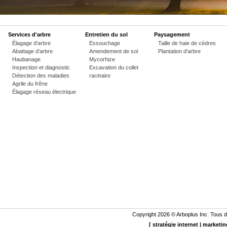
Services d'arbre
Entretien du sol
Paysagement
Élagage d'arbre
Essouchage
Taille de haie de cèdres
Abattage d'arbre
Amendement de sol
Plantation d'arbre
Haubanage
Mycorhize
Inspection et diagnostic
Excavation du collet
Détection des maladies
racinaire
Agrile du frêne
Élagage réseau électrique
Copyright 2026 ©
Arboplus
Inc. Tous d
[
stratégie internet
|
marketin