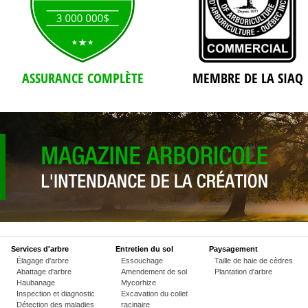
ASSURANCE COMPLÈTE
MEMBRE DE LA SIAQ
Services d'arbre
Entretien du sol
Paysagement
Élagage d'arbre
Essouchage
Taille de haie de cèdres
Abattage d'arbre
Amendement de sol
Plantation d'arbre
Haubanage
Mycorhize
Inspection et diagnostic
Excavation du collet
Détection des maladies
racinaire