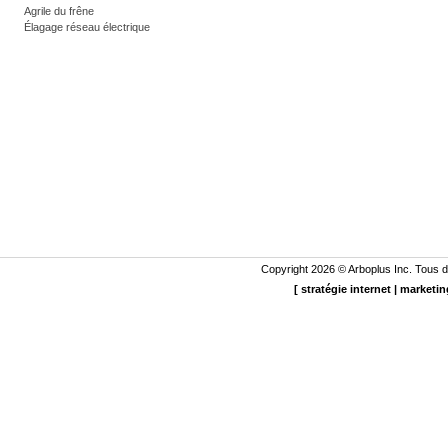
Agrile du frêne
Élagage réseau électrique
Copyright 2026 ©
Arboplus
Inc. Tous d
[
stratégie internet
|
marketin