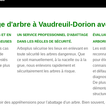
ge d'arbre à Vaudreuil-Dorion a
 ET EN
UN SERVICE PROFESSIONNEL D'ABATTAGE
ÉVALUA
GEUSES
DANS LES RÈGLES DE SÉCURITÉ.
ARBORI
es cas
Arboplus sécurise les lieux en enlevant en
Les est
 de
toute sécurité les arbres dangereux. Que
reconnaî
estés
ce soit manuellement, à la nacelle ou à la
pour éli
e plus
grue, nous enlevons rapidement et
connais
sécuritairement les arbres à risque.
et défau
diagnos
De plus
démonta
structur
avoir des appréhensions pour l'abattage d'un arbre. Bien souvent,