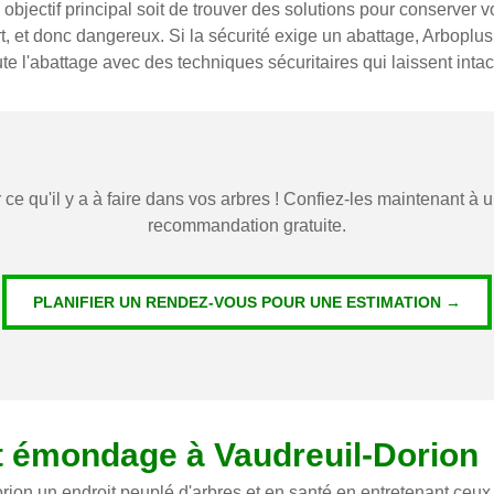
objectif principal soit de trouver des solutions pour conserver votr
, et donc dangereux. Si la sécurité exige un abattage, Arboplus
e l'abattage avec des techniques sécuritaires qui laissent intact
 ce qu'il y a à faire dans vos arbres ! Confiez-les maintenant à
recommandation gratuite.
PLANIFIER UN RENDEZ-VOUS POUR UNE ESTIMATION →
t émondage à Vaudreuil-Dorion
ion un endroit peuplé d'arbres et en santé en entretenant ceux q