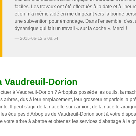
faciles. Les travaux ont été effectués à la date et à l'heu
et on m'a même aidé en me dirigeant vers la bonne perso
une subvention pour émondage. Dans l'ensemble, c'est 
dynamique qui fait un travail « sur la coche ». Merci !
— 2015-06-12 à 08:54
à Vaudreuil-Dorion
ctuer à Vaudreuil-Dorion ? Arboplus possède les outils, la mach
s arbres, dus à leur emplacement, leur grosseur et parfois la préc
te. Il peut s'agir de la nacelle sur camion, de la nacelle-araig
n, les équipes d'Arboplus de Vaudreuil-Dorion sont à votre disp
votre arbre à abattre et obtenez les services d'abattage à la gr