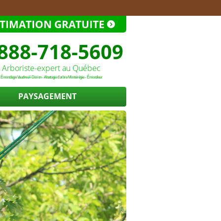
STIMATION GRATUITE
888-718-5609
Arboriste-expert au Québec
Émondage Vaudreuil-Dorion - Abattage d'arbre Montérégie - Émondeur
PAYSAGEMENT