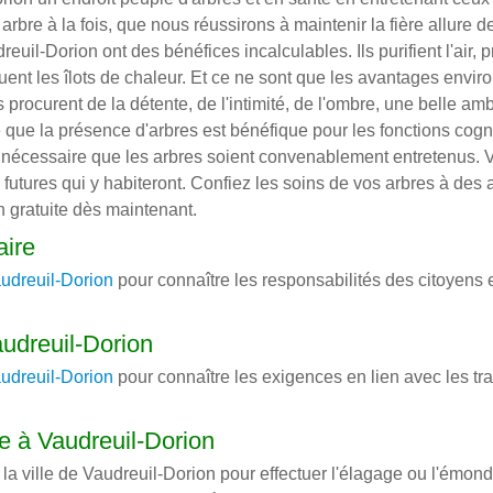
n arbre à la fois, que nous réussirons à maintenir la fière allure d
uil-Dorion ont des bénéfices incalculables. Ils purifient l'air, 
inuent les îlots de chaleur. Et ce ne sont que les avantages envi
ls procurent de la détente, de l'intimité, de l'ombre, une belle am
e la présence d'arbres est bénéfique pour les fonctions cogni
 nécessaire que les arbres soient convenablement entretenus. Vo
futures qui y habiteront. Confiez les soins de vos arbres à des a
 gratuite dès maintenant.
aire
audreuil-Dorion
pour connaître les responsabilités des citoyens 
audreuil-Dorion
audreuil-Dorion
pour connaître les exigences en lien avec les tr
e à Vaudreuil-Dorion
 la ville de Vaudreuil-Dorion pour effectuer l'élagage ou l'émonda