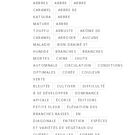
ARBRES
ARBRE
ARBRE
CARAMEL
ARBRE DE
KATSURA
ARBRE
MATURE
ARBRE
TOUFFU
ARBUSTE
ARÔME DE
CARAMEL
ARROSER
AUCUNE
MALADIE
BIEN DRAINÉ ET
HUMIDE
BRANCHES
BRANCHES
MORTES
CHINE
CHUTE
AUTOMNALE
CIRCULATION
CONDITIONS
OPTIMALES
CORÉE
COULEUR
VERTE
BLEUTÉE
CULTIVER
DIFFICULTÉ
À SE DÉVELOPPER
DOMINANCE
APICALE
ÉCORCE
ÉDITIONS
PETITE FLEUR
ÉLÉVATION DES
BRANCHES BASSES
EN
DIAGONALE
ENTRETIEN
ESPÈCES
ET VARIÉTÉS DE VÉGÉTAUX DU
QUÉBEC
FEUILLES
FORME DE