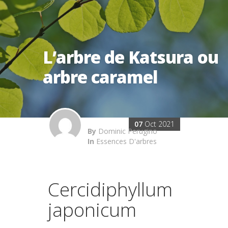
L’arbre de Katsura ou
arbre caramel
07
Oct 2021
By
Dominic Perugino
In
Essences D'arbres
Cercidiphyllum
japonicum