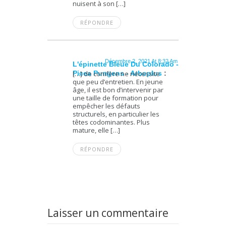
nuisent à son […]
RÉPONDRE
Décembre 2, 2021 At 8:32 Am
L'épinette Bleue Du Colorado -
Picea Pungens - Arboplus
[…] de conifère ne nécessite
:
que peu d’entretien. En jeune
âge, il est bon d’intervenir par
une taille de formation pour
empêcher les défauts
structurels, en particulier les
têtes codominantes. Plus
mature, elle […]
RÉPONDRE
Laisser un commentaire