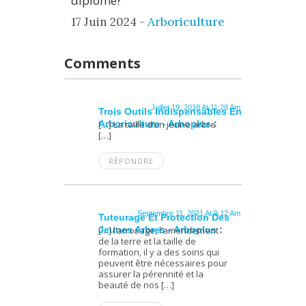
diplômé?
17 Juin 2024 -
Arboriculture
Comments
Juillet 19, 2018 At 11:28 Am
Trois Outils Indispensables En
Arboriculture - Arboplus
[…] La taille d’un jeune arbre
:
[…]
RÉPONDRE
Septembre 11, 2021 At 9:12 Am
Tuteurage Et Protection Des
Jeunes Arbres - Arboplus
[…] l’arrosage, l’amendement
:
de la terre et la taille de
formation, il y a des soins qui
peuvent être nécessaires pour
assurer la pérennité et la
beauté de nos […]