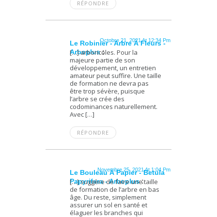
RÉPONDRE
Octobre 21, 2021 At 12:34 Pm
Le Robinier - Arbre À Fleurs -
Arboplus
[…] arboricoles. Pour la
:
majeure partie de son
développement, un entretien
amateur peut suffire. Une taille
de formation ne devra pas
être trop sévère, puisque
l’arbre se crée des
codominances naturellement.
Avec […]
RÉPONDRE
Novembre 25, 2021 At 1:04 Pm
Le Bouleau À Papier - Betula
Papyrifera - Arboplus
[…] suggère de faire une taille
:
de formation de l’arbre en bas
âge. Du reste, simplement
assurer un sol en santé et
élaguer les branches qui