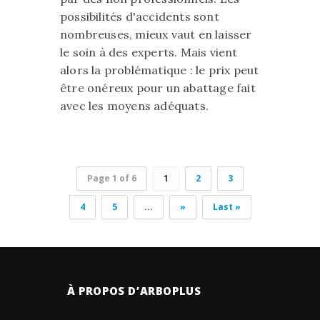
possibilités d'accidents sont
nombreuses, mieux vaut en laisser
le soin à des experts. Mais vient
alors la problématique : le prix peut
être onéreux pour un abattage fait
avec les moyens adéquats.
Page 1 of 6
1
2
3
4
5
...
»
Last »
À PROPOS D’ARBOPLUS