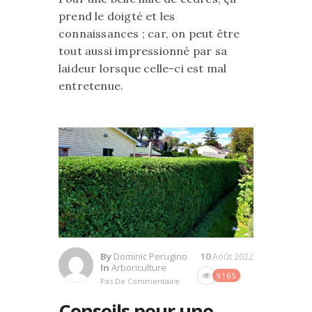
prend le doigté et les
connaissances ; car, on peut être
tout aussi impressionné par sa
laideur lorsque celle-ci est mal
entretenue.
By
Dominic Perugino
10
Août 2022
In
Arboriculture
9165
Pas De Commentaire
Conseils pour une