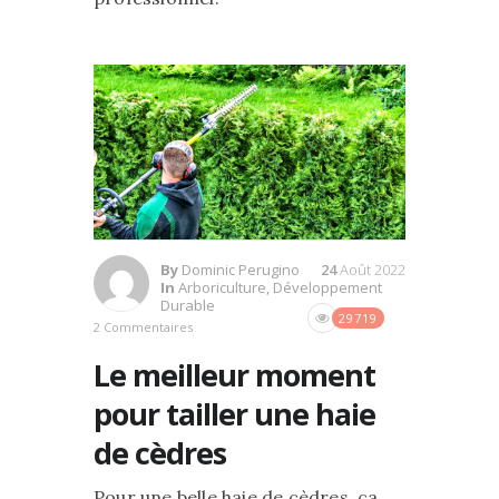
By
Dominic Perugino
24
Août 2022
In
Arboriculture
,
Développement
Durable
29719
2 Commentaires
Le meilleur moment
pour tailler une haie
de cèdres
Pour une belle haie de cèdres, ça