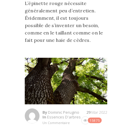
L’épinette rouge nécessite
généralement peu d’entretien.
Évidemment, il est toujours
possible de s’inventer un besoin,
comme en le taillant comme on le
fait pour une haie de cèdres.
By
Dominic Perugino
29
Mar 2022
In
Essences D'arbres
15875
Un Commentaire