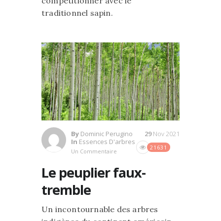
compétitionner avec le
traditionnel sapin.
By
Dominic Perugino
29
Nov 2021
In
Essences D'arbres
21631
Un Commentaire
Le peuplier faux-
tremble
Un incontournable des arbres