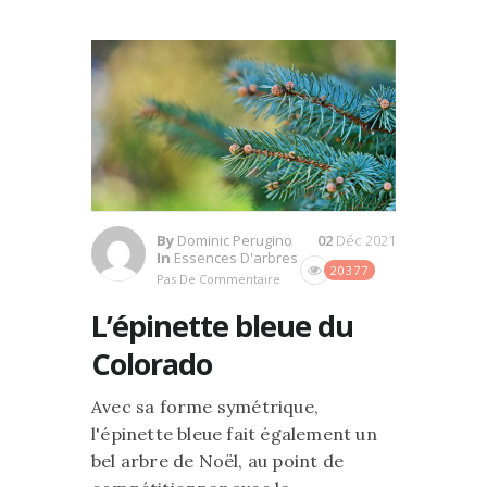
By
Dominic Perugino
02
Déc 2021
In
Essences D'arbres
20377
Pas De Commentaire
L’épinette bleue du
Colorado
Avec sa forme symétrique,
l'épinette bleue fait également un
bel arbre de Noël, au point de