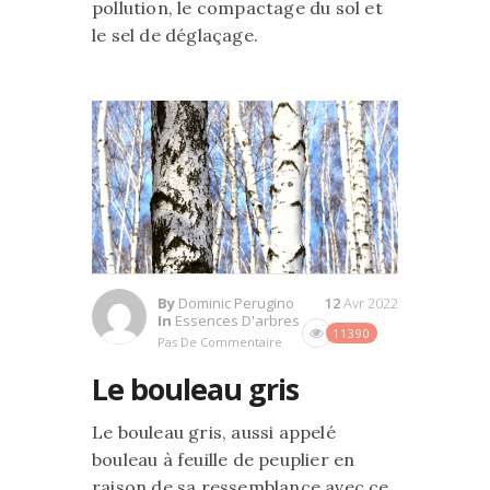
pollution, le compactage du sol et
le sel de déglaçage.
By
Dominic Perugino
12
Avr 2022
In
Essences D'arbres
11390
Pas De Commentaire
Le bouleau gris
Le bouleau gris, aussi appelé
bouleau à feuille de peuplier en
raison de sa ressemblance avec ce