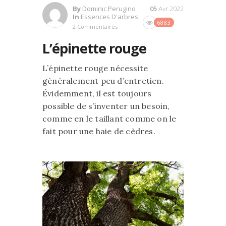
By
Dominic Perugino
05
Avr 2022
In
Essences D'arbres
6883
2 Commentaires
L’épinette rouge
L’épinette rouge nécessite
généralement peu d’entretien.
Évidemment, il est toujours
possible de s’inventer un besoin,
comme en le taillant comme on le
fait pour une haie de cèdres.