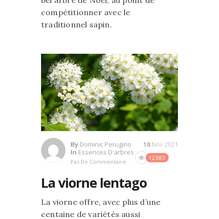
bel arbre de Noël, au point de
compétitionner avec le
traditionnel sapin.
By
Dominic Perugino
18
Nov 2021
In
Essences D'arbres
12383
Pas De Commentaire
La viorne lentago
La viorne offre, avec plus d’une
centaine de variétés aussi