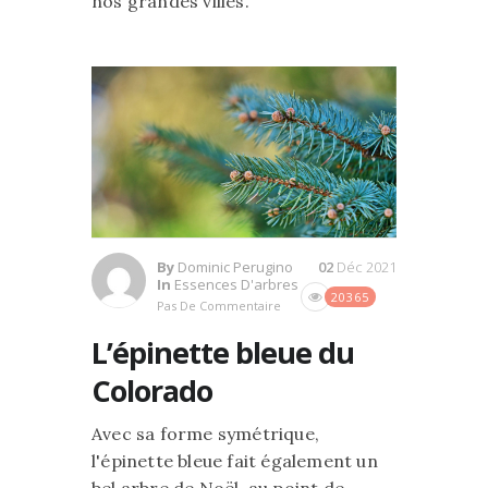
nos grandes villes.
By
Dominic Perugino
02
Déc 2021
In
Essences D'arbres
20365
Pas De Commentaire
L’épinette bleue du
Colorado
Avec sa forme symétrique,
l'épinette bleue fait également un