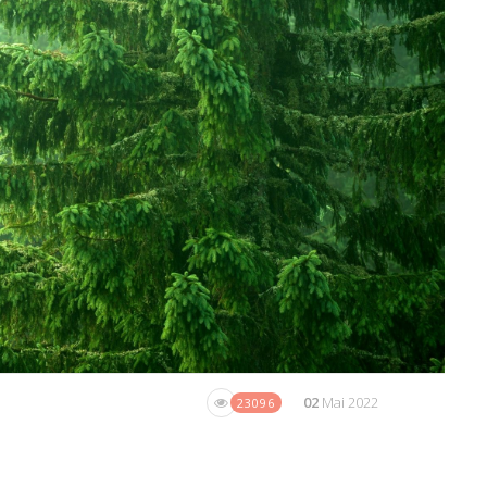
02
Mai 2022
23096