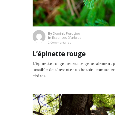
By
Dominic Perugino
In
Essences D'arbres
2 Commentaires
L’épinette rouge
L’épinette rouge nécessite généralement pe
possible de s’inventer un besoin, comme en 
cèdres.