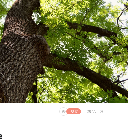
29
Mar 2022
15861
e