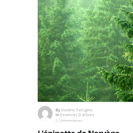
By
Dominic Perugino
In
Essences D'arbres
2 Commentaires