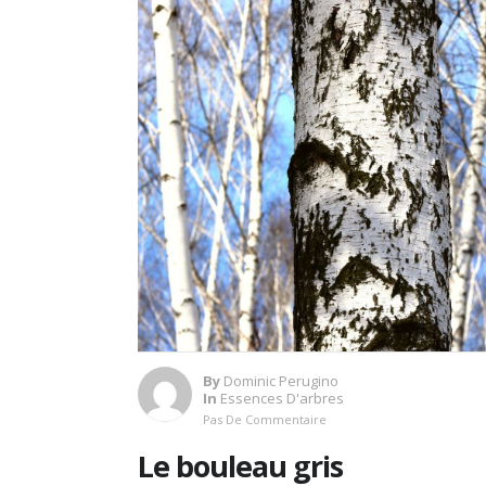
By
Dominic Perugino
In
Essences D'arbres
Pas De Commentaire
Le bouleau gris