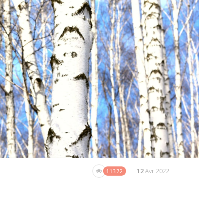
12
Avr 2022
11372