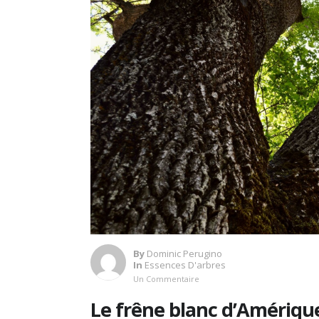
By
Dominic Perugino
In
Essences D'arbres
Un Commentaire
Le frêne blanc d’Amériqu