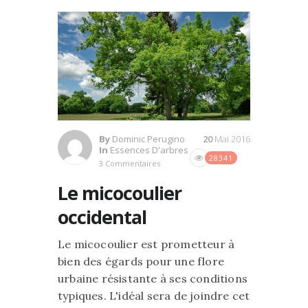
By
Dominic Perugino
20
Mai 2016
In
Essences D'arbres
28341
3 Commentaires
Le micocoulier
occidental
Le micocoulier est prometteur à
bien des égards pour une flore
urbaine résistante à ses conditions
typiques. L'idéal sera de joindre cet