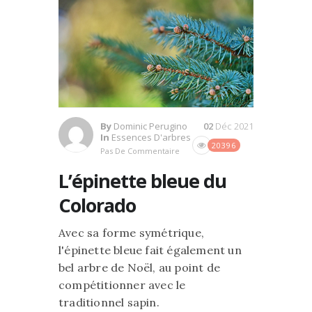
By
Dominic Perugino
02
Déc 2021
In
Essences D'arbres
20396
Pas De Commentaire
L’épinette bleue du
Colorado
Avec sa forme symétrique,
l'épinette bleue fait également un
bel arbre de Noël, au point de
compétitionner avec le
traditionnel sapin.