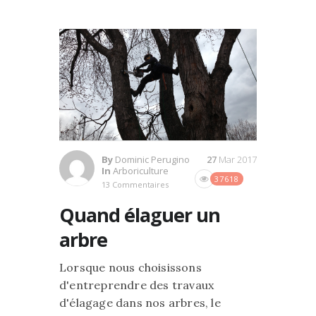
By
Dominic Perugino
27
Mar 2017
In
Arboriculture
37618
13 Commentaires
Quand élaguer un
arbre
Lorsque nous choisissons
d'entreprendre des travaux
d'élagage dans nos arbres, le