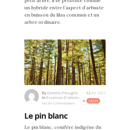
petit arbre, il se présente comme
un hybride entre l’aspect d’arbuste
en buisson du lilas commun et un
arbre ordinaire.
By
Dominic Perugino
12
Avr 2021
In
Essences D'arbres
14229
Pas De Commentaire
Le pin blanc
Le pin blanc, conifère indigène du