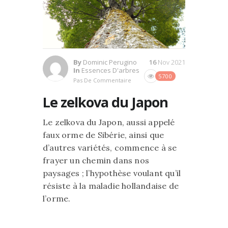
By
Dominic Perugino
16
Nov 2021
In
Essences D'arbres
5700
Pas De Commentaire
Le zelkova du Japon
Le zelkova du Japon, aussi appelé
faux orme de Sibérie, ainsi que
d’autres variétés, commence à se
frayer un chemin dans nos
paysages ; l’hypothèse voulant qu’il
résiste à la maladie hollandaise de
l’orme.