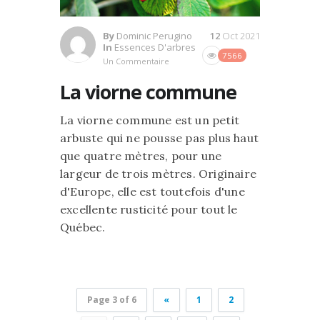
By
Dominic Perugino
12
Oct 2021
In
Essences D'arbres
7566
Un Commentaire
La viorne commune
La viorne commune est un petit
arbuste qui ne pousse pas plus haut
que quatre mètres, pour une
largeur de trois mètres. Originaire
d'Europe, elle est toutefois d'une
excellente rusticité pour tout le
Québec.
Page 3 of 6
«
1
2