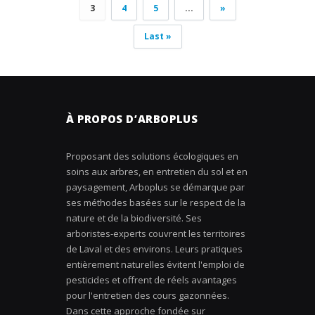
3
4
5
...
»
Last »
À PROPOS D’ARBOPLUS
Proposant des solutions écologiques en
soins aux arbres, en entretien du sol et en
paysagement, Arboplus se démarque par
ses méthodes basées sur le respect de la
nature et de la biodiversité. Ses
arboristes-experts couvrent les territoires
de Laval et des environs. Leurs pratiques
entièrement naturelles évitent l'emploi de
pesticides et offrent de réels avantages
pour l'entretien des cours gazonnées.
Dans cette approche fondée sur