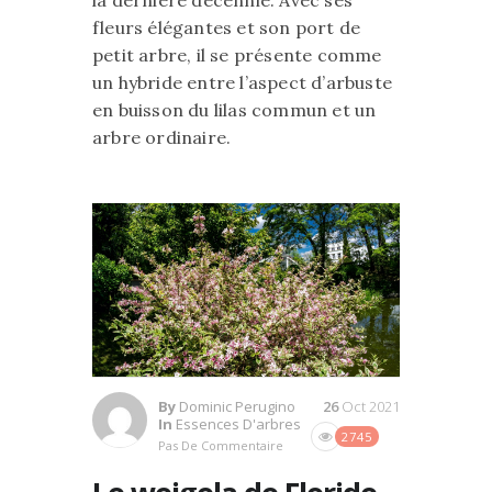
la dernière décennie. Avec ses
fleurs élégantes et son port de
petit arbre, il se présente comme
un hybride entre l’aspect d’arbuste
en buisson du lilas commun et un
arbre ordinaire.
By
Dominic Perugino
26
Oct 2021
In
Essences D'arbres
2745
Pas De Commentaire