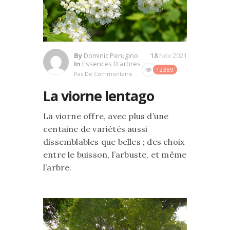
By
Dominic Perugino
18
Nov 2021
In
Essences D'arbres
12389
Pas De Commentaire
La viorne lentago
La viorne offre, avec plus d’une
centaine de variétés aussi
dissemblables que belles ; des choix
entre le buisson, l’arbuste, et même
l’arbre.