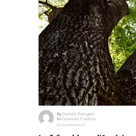
By
Dominic Perugino
In
Essences D'arbres
Un Commentaire