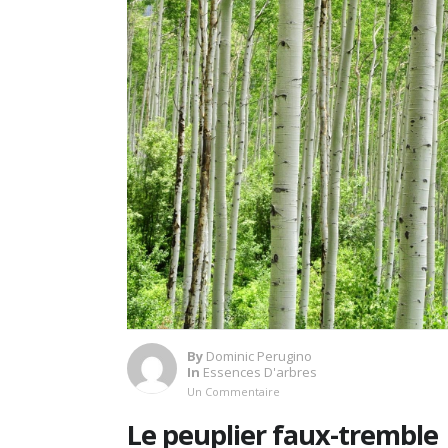
By
Dominic Perugino
In
Essences D'arbres
Un Commentaire
Le peuplier faux-tremble