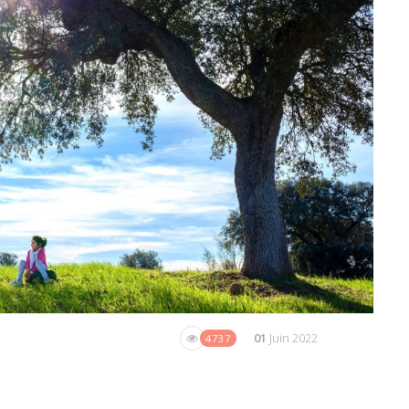
01
Juin 2022
4737