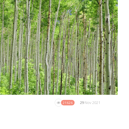
29
Nov 2021
21626