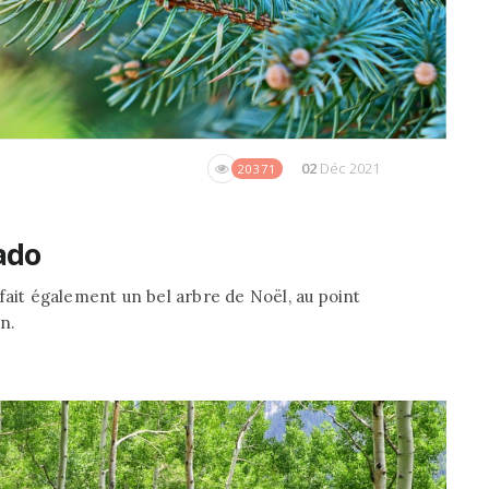
02
Déc 2021
20371
ado
fait également un bel arbre de Noël, au point
n.