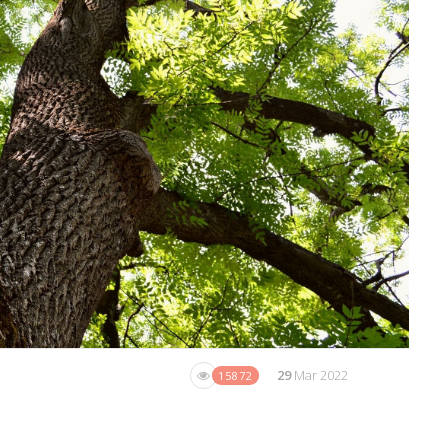
29
Mar 2022
15872