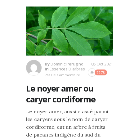
By
Dominic Perugino
05
Oct 2021
In
Essences D'arbres
7978
Pas De Commentaire
Le noyer amer ou
caryer cordiforme
Le noyer amer, aussi classé parmi
les caryers sous le nom de caryer
cordiforme, est un arbre à fruits
de pacanes indigène du sud du