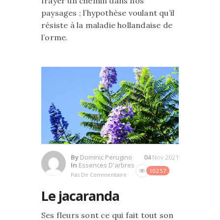
frayer un chemin dans nos
paysages ; l’hypothèse voulant qu’il
résiste à la maladie hollandaise de
l’orme.
By
Dominic Perugino
04
Nov 2021
In
Essences D'arbres
10257
Pas De Commentaire
Le jacaranda
Ses fleurs sont ce qui fait tout son