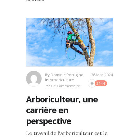
By
Dominic Perugino
26
Mar 2024
In
Arboriculture
3144
Pas De Commentaire
Arboriculteur, une
carrière en
perspective
Le travail de l'arboriculteur est le