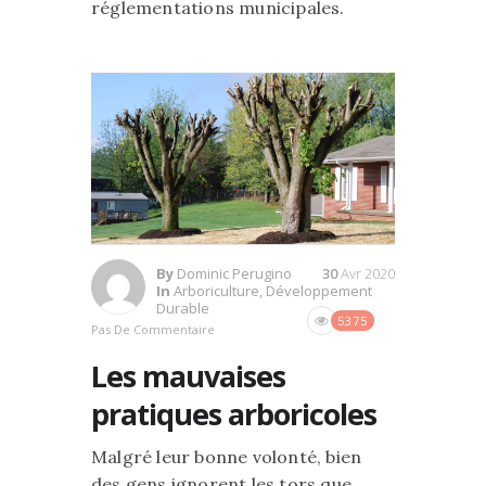
réglementations municipales.
By
Dominic Perugino
30
Avr 2020
In
Arboriculture
,
Développement
Durable
5375
Pas De Commentaire
Les mauvaises
pratiques arboricoles
Malgré leur bonne volonté, bien
des gens ignorent les tors que