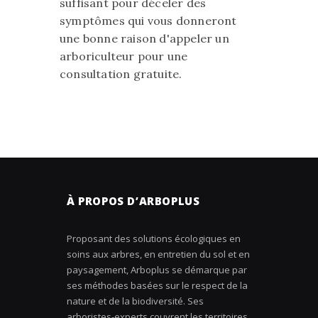
suffisant pour déceler des
symptômes qui vous donneront
une bonne raison d'appeler un
arboriculteur pour une
consultation gratuite.
À PROPOS D’ARBOPLUS
Proposant des solutions écologiques en
soins aux arbres, en entretien du sol et en
paysagement, Arboplus se démarque par
ses méthodes basées sur le respect de la
nature et de la biodiversité. Ses
arboristes-experts couvrent les territoires