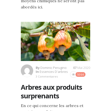
moyens chimiques ne seront pas
abordés ici.
By
Dominic Perugino
07
Mai 2020
In
Essences D'arbres
5064
3 Commentaires
Arbres aux produits
surprenants
En ce qui concerne les arbres et