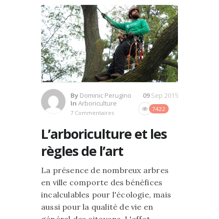
By
Dominic Perugino
09
Sep 2015
In
Arboriculture
7422
7 Commentaires
L’arboriculture et les
règles de l’art
La présence de nombreux arbres
en ville comporte des bénéfices
incalculables pour l'écologie, mais
aussi pour la qualité de vie en
général des citoyens. L'effet