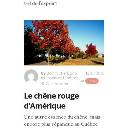
t-il de l’espoir?
By
Dominic Perugino
15
Juil 2015
In
Essences D'arbres
80968
63 Commentaires
Le chêne rouge
d’Amérique
Une autre essence du chêne, mais
encore plus répandue au Québec