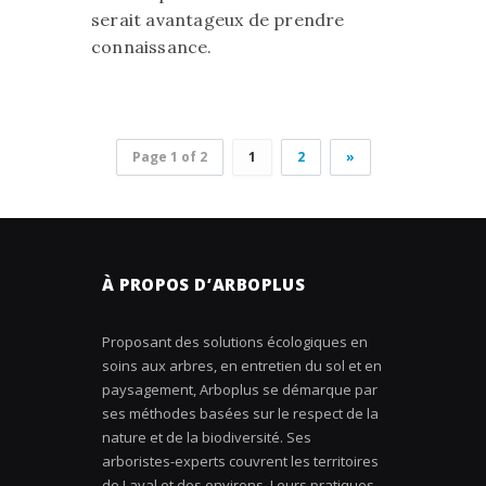
serait avantageux de prendre
connaissance.
Page 1 of 2
1
2
»
À PROPOS D’ARBOPLUS
Proposant des solutions écologiques en
soins aux arbres, en entretien du sol et en
paysagement, Arboplus se démarque par
ses méthodes basées sur le respect de la
nature et de la biodiversité. Ses
arboristes-experts couvrent les territoires
de Laval et des environs. Leurs pratiques