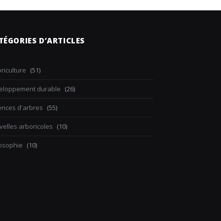
TÉGORIES D’ARTICLES
riculture
(51)
eloppement durable
(26)
ences d'arbres
(55)
elles arboricoles
(10)
losophie
(10)