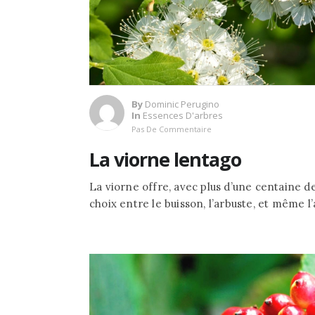
By
Dominic Perugino
In
Essences D'arbres
Pas De Commentaire
La viorne lentago
La viorne offre, avec plus d’une centaine de
choix entre le buisson, l’arbuste, et même l’