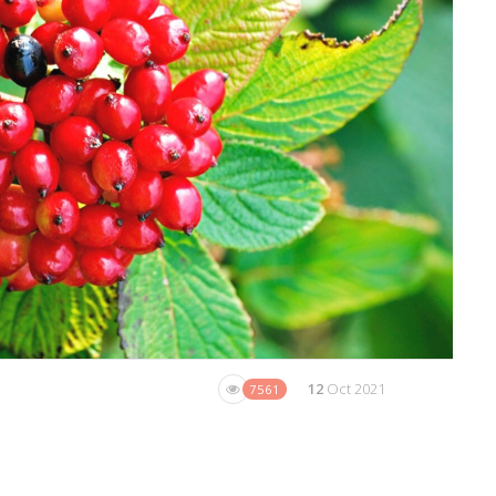
12
Oct 2021
7561