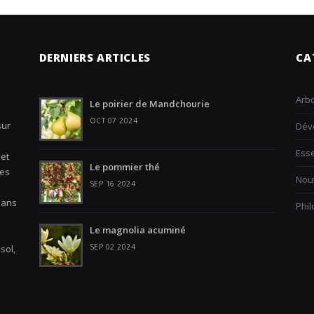
DERNIERS ARTICLES
CA
Arbo
Le poirier de Mandchourie
OCT 07 2024
sur
Dév
Ess
 et
Le pommier thé
les
Nouv
SEP 16 2024
Dans
Phi
Le magnolia acuminé
SEP 02 2024
sol,