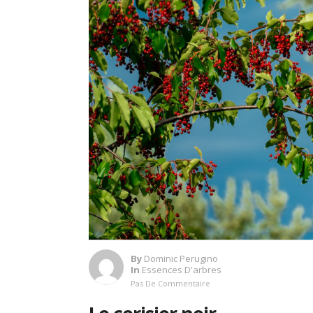
By
Dominic Perugino
In
Essences D'arbres
Pas De Commentaire