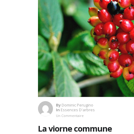
By
Dominic Perugino
In
Essences D'arbres
Un Commentaire
La viorne commune