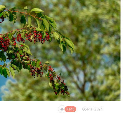
06
Mai 2024
7146