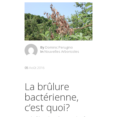
By
Dominic Perugino
In
Nouvelles Arboricoles
05
Août 2016
La brûlure
bactérienne,
c’est quoi?