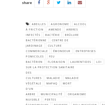
share
ABEILLES
AGRONOME
ALCOOL
À FRICTION
AMENDE
ARBRES
INFECTÉS
BACTÉRIE
BRÛLURE
BACTÉRIENNE
CENTRE DE
JARDINAGE
CULTURE
COMMERCIALE
ÉMONDEUR
ENTREPRISES
POMICOLES
FEU
BACTÉRIEN
FLORAISON
LAURENTIDES
LOI
SUR LA PROTECTION SANITAIRE
DES
CULTURES
MALADIE
MALADIE
VÉGÉTALE
MAPAQ
MORT
D'UN
ARBRE
MUNICIPALITÉ
ORGANISME
NUISIBLE
PERTES
ÉCONOMIQUES
POIRIERS
POLLINISATION
P