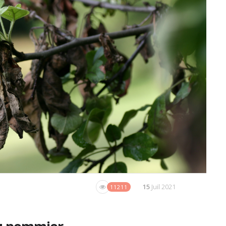
15
Juil 2021
11211