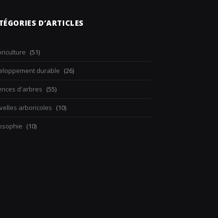
TÉGORIES D’ARTICLES
riculture
(51)
eloppement durable
(26)
ences d'arbres
(55)
elles arboricoles
(10)
losophie
(10)