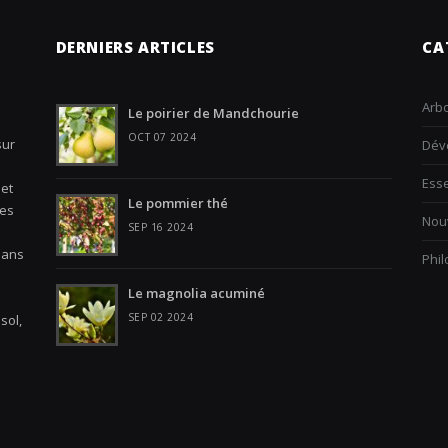
DERNIERS ARTICLES
CA
Arbo
Le poirier de Mandchourie
OCT 07 2024
sur
Dév
Ess
 et
Le pommier thé
les
Nouv
SEP 16 2024
Dans
Phi
Le magnolia acuminé
SEP 02 2024
sol,