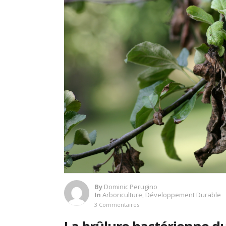
By
Dominic Perugino
In
Arboriculture
,
Développement Durable
3 Commentaires