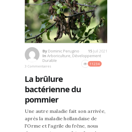
By
Dominic Perugino
15
Juil 2021
In
Arboriculture
,
Développement
Durable
11234
3 Commentaires
La brûlure
bactérienne du
pommier
Une autre maladie fait son arrivée,
après la maladie hollandaise de
l'Orme et l'agrile du frêne, nous