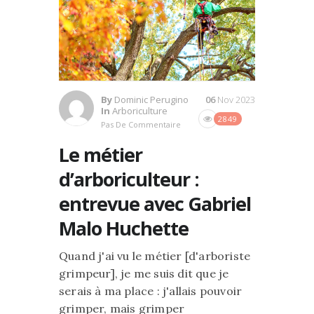
By
Dominic Perugino
06
Nov 2023
In
Arboriculture
2849
Pas De Commentaire
Le métier
d’arboriculteur :
entrevue avec Gabriel
Malo Huchette
Quand j'ai vu le métier [d'arboriste
grimpeur], je me suis dit que je
serais à ma place : j'allais pouvoir
grimper, mais grimper