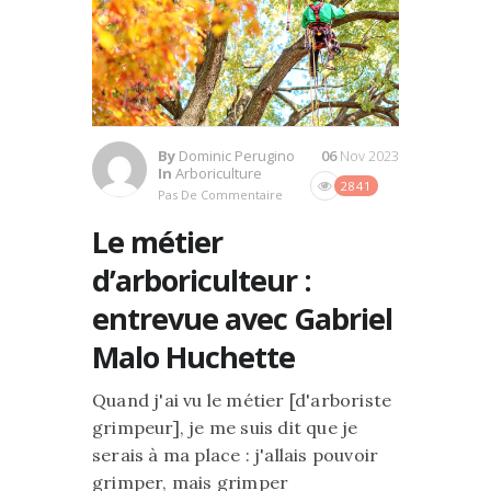
By
Dominic Perugino
06
Nov 2023
In
Arboriculture
2841
Pas De Commentaire
Le métier
d’arboriculteur :
entrevue avec Gabriel
Malo Huchette
Quand j'ai vu le métier [d'arboriste
grimpeur], je me suis dit que je
serais à ma place : j'allais pouvoir
grimper, mais grimper