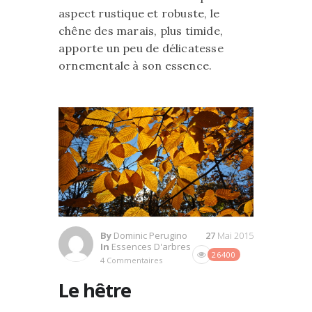
aspect rustique et robuste, le
chêne des marais, plus timide,
apporte un peu de délicatesse
ornementale à son essence.
By
Dominic Perugino
27
Mai 2015
In
Essences D'arbres
26400
4 Commentaires
Le hêtre