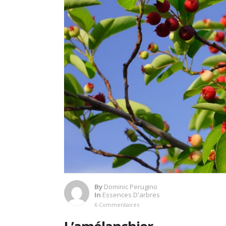
By
Dominic Perugino
In
Essences D'arbres
6 Commentaires