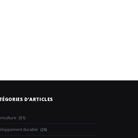
TÉGORIES D’ARTICLES
riculture
(51)
eloppement durable
(26)