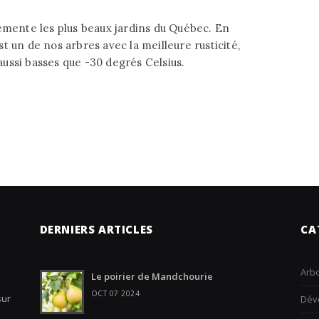
rémente les plus beaux jardins du Québec. En
est un de nos arbres avec la meilleure rusticité,
ussi basses que -30 degrés Celsius.
DERNIERS ARTICLES
CA
Arbo
Le poirier de Mandchourie
OCT 07 2024
sur
Dév