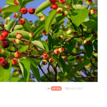
12
Août 2021
46184