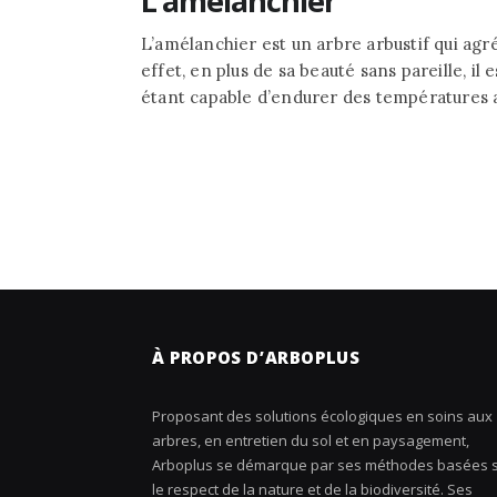
L’amélanchier
L’amélanchier est un arbre arbustif qui ag
effet, en plus de sa beauté sans pareille, il 
étant capable d’endurer des températures a
À PROPOS D’ARBOPLUS
Proposant des solutions écologiques en soins aux
arbres, en entretien du sol et en paysagement,
Arboplus se démarque par ses méthodes basées 
le respect de la nature et de la biodiversité. Ses