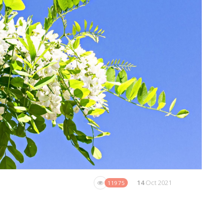
14
Oct 2021
11975