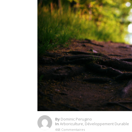
By
Dominic Perugino
In
Arboriculture
,
Développement Durable
468 Commentaires