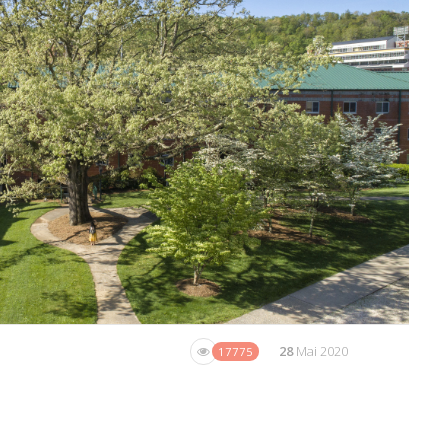
28
Mai 2020
17775