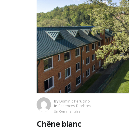
By
Dominic Perugino
In
Essences D'arbres
Un Commentaire
Chêne blanc