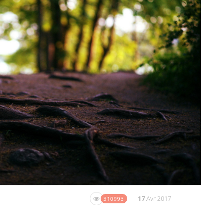
17
Avr 2017
310993