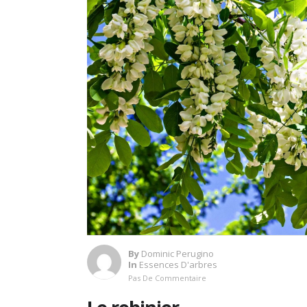
By
Dominic Perugino
In
Essences D'arbres
Pas De Commentaire