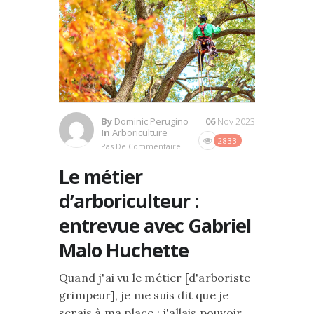
By
Dominic Perugino
06
Nov 2023
In
Arboriculture
2833
Pas De Commentaire
Le métier
d’arboriculteur :
entrevue avec Gabriel
Malo Huchette
Quand j'ai vu le métier [d'arboriste
grimpeur], je me suis dit que je
serais à ma place : j'allais pouvoir