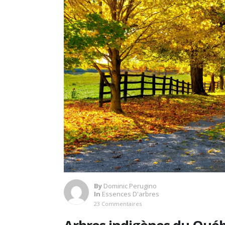
By
Dominic Perugino
In
Essences D'arbres
23 Commentaires