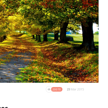
23
Mar 2015
20070