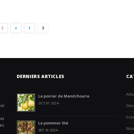
 2
«
1
2
DERNIERS ARTICLES
CA
Arbo
Le poirier de Mandchourie
OCT 07 2024
sur
Dév
Ess
 et
Le pommier thé
les
Nouv
SEP 16 2024