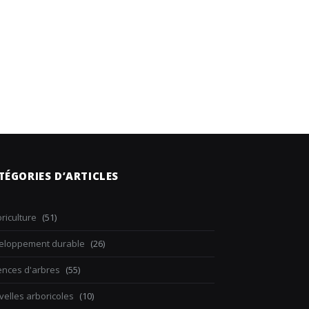
TÉGORIES D’ARTICLES
riculture
(51)
eloppement durable
(26)
ences d'arbres
(55)
elles arboricoles
(10)