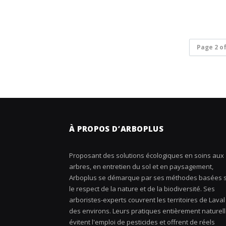
Page 2 of
À PROPOS D’ARBOPLUS
Proposant des solutions écologiques en soins aux
arbres, en entretien du sol et en paysagement,
Arboplus se démarque par ses méthodes basées 
le respect de la nature et de la biodiversité. Ses
arboristes-experts couvrent les territoires de Laval
des environs. Leurs pratiques entièrement naturel
évitent l'emploi de pesticides et offrent de réels