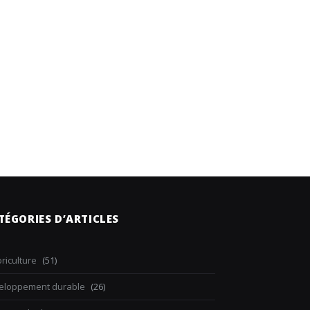
TÉGORIES D’ARTICLES
riculture
(51)
eloppement durable
(26)