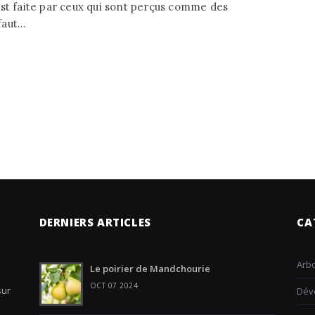
est faite par ceux qui sont perçus comme des
aut...
DERNIERS ARTICLES
CA
Arbo
Le poirier de Mandchourie
OCT 07 2024
sur
Dév