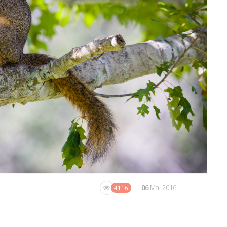
06
Mai 2016
4116