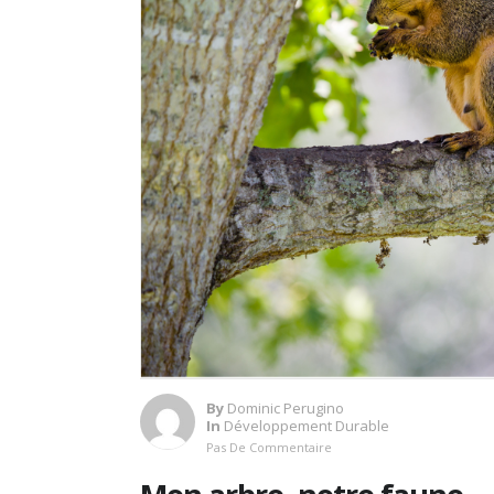
By
Dominic Perugino
In
Développement Durable
Pas De Commentaire