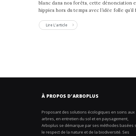
blanc dans nos forêts, cette dénonciation 
hippies hors du temps avec l’idée folle qu’il f
Lire L'article
À PROPOS D’ARBOPLUS
Proposant des solutions écologiques en soins aux
arbres, en entretien du sol et en paysagement,
Arboplus se démarque par ses méthodes basées 
le respect de la nature et de la biodiversité. Ses