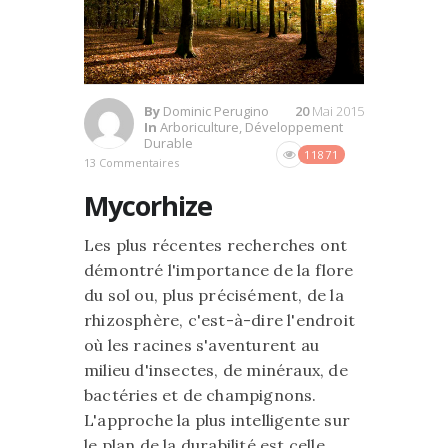
By
Dominic Perugino
20
Mai 2015
In
Arboriculture
,
Développement
Durable
11871
13 Commentaires
Mycorhize
Les plus récentes recherches ont
démontré l'importance de la flore
du sol ou, plus précisément, de la
rhizosphère, c'est-à-dire l'endroit
où les racines s'aventurent au
milieu d'insectes, de minéraux, de
bactéries et de champignons.
L'approche la plus intelligente sur
le plan de la durabilité est celle