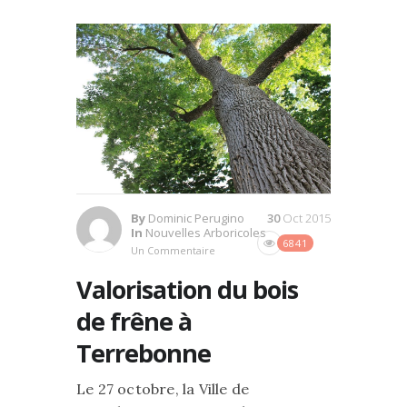
By
Dominic Perugino
30
Oct 2015
In
Nouvelles Arboricoles
6841
Un Commentaire
Valorisation du bois
de frêne à
Terrebonne
Le 27 octobre, la Ville de