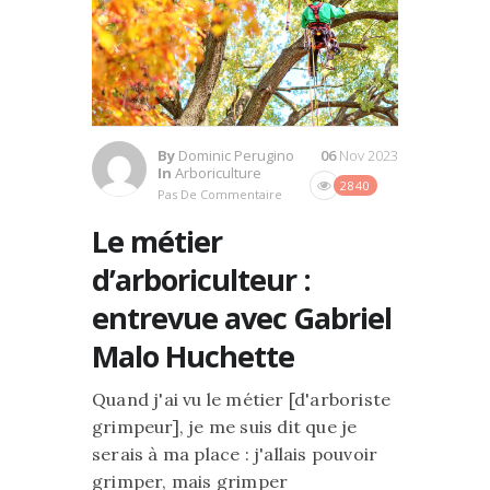
By
Dominic Perugino
06
Nov 2023
In
Arboriculture
2840
Pas De Commentaire
Le métier
d’arboriculteur :
entrevue avec Gabriel
Malo Huchette
Quand j'ai vu le métier [d'arboriste
grimpeur], je me suis dit que je
serais à ma place : j'allais pouvoir
grimper, mais grimper