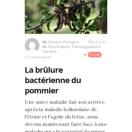
By
Dominic Perugino
15
Juil 2021
In
Arboriculture
,
Développement
Durable
11218
3 Commentaires
La brûlure
bactérienne du
pommier
Une autre maladie fait son arrivée,
après la maladie hollandaise de
l'Orme et l'agrile du frêne, nous
devons maintenant faire face à une
maladie qui a le potentiel de ruiner