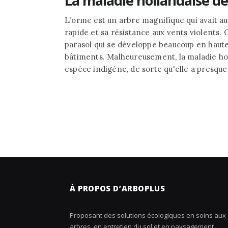
La maladie hollandaise de
L'orme est un arbre magnifique qui avait a
rapide et sa résistance aux vents violents. 
parasol qui se développe beaucoup en haut
bâtiments. Malheureusement, la maladie hol
espèce indigène, de sorte qu'elle a presque 
À PROPOS D’ARBOPLUS
Proposant des solutions écologiques en soins aux
arbres, en entretien du sol et en paysagement,