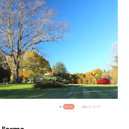
24
Juil 2018
8774