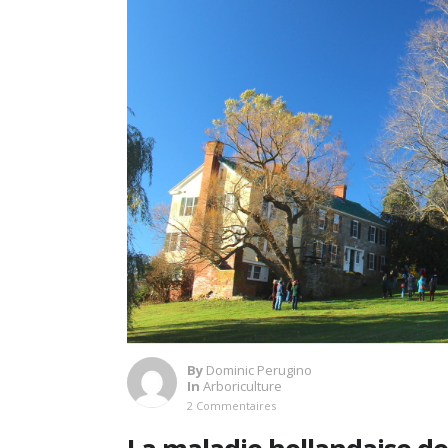
By
Dominic Perugino
In
Arboriculture
2 Commentaires