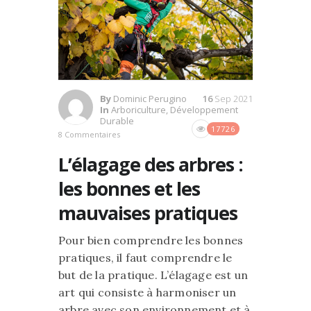
By
Dominic Perugino
16
Sep 2021
In
Arboriculture
,
Développement
Durable
17726
8 Commentaires
L’élagage des arbres :
les bonnes et les
mauvaises pratiques
Pour bien comprendre les bonnes
pratiques, il faut comprendre le
but de la pratique. L’élagage est un
art qui consiste à harmoniser un
arbre avec son environnement et à