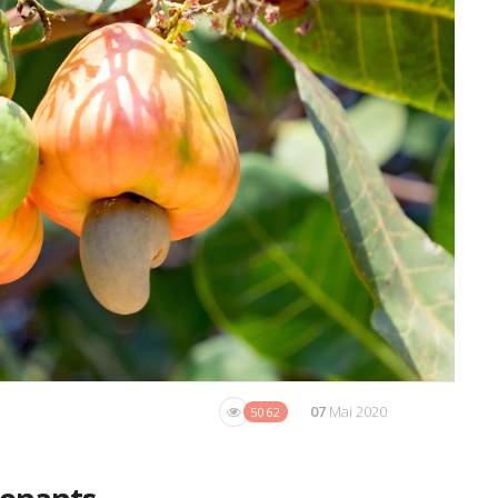
07
Mai 2020
5062