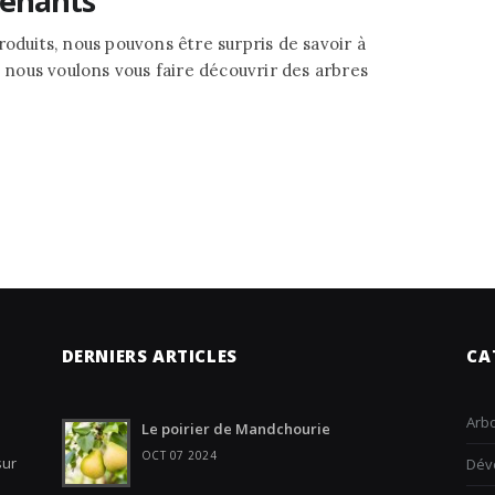
renants
roduits, nous pouvons être surpris de savoir à
, nous voulons vous faire découvrir des arbres
DERNIERS ARTICLES
CA
Arbo
Le poirier de Mandchourie
OCT 07 2024
sur
Dév