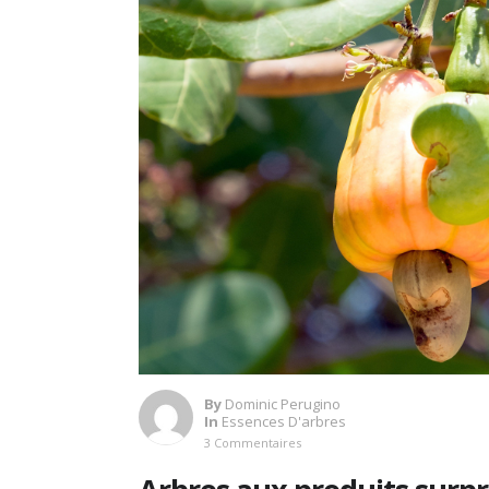
By
Dominic Perugino
In
Essences D'arbres
3 Commentaires