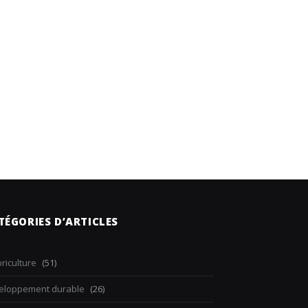
TÉGORIES D’ARTICLES
riculture
(51)
eloppement durable
(26)