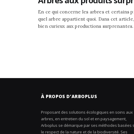
Arbres aux produits surp
En ce qui concerne les arbres et certains p
quel arbre appartient quoi. Dans cet article
bien curieux aux productions surprenantes.
À PROPOS D’ARBOPLUS
Proposant des solutions écologiques en soins aux
arbres, en entretien du sol et en paysagement,
Arboplus se démarque par ses méthodes basées 
le respect de la nature et de la biodiversité. Ses