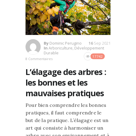
By
Dominic Perugino
16
Sep 2021
In
Arboriculture
,
Développement
Durable
17742
8 Commentaires
L’élagage des arbres :
les bonnes et les
mauvaises pratiques
Pour bien comprendre les bonnes
pratiques, il faut comprendre le
but de la pratique. L’élagage est un
art qui consiste à harmoniser un
arbre avec son environnement et à