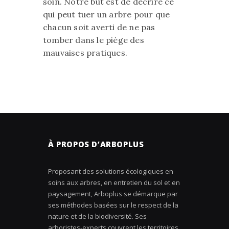
soin. Notre but est de décrire ce
qui peut tuer un arbre pour que
chacun soit averti de ne pas
tomber dans le piège des
mauvaises pratiques.
À PROPOS D’ARBOPLUS
Proposant des solutions écologiques en
soins aux arbres, en entretien du sol et en
paysagement, Arboplus se démarque par
ses méthodes basées sur le respect de la
nature et de la biodiversité. Ses
arboristes-experts couvrent les territoires