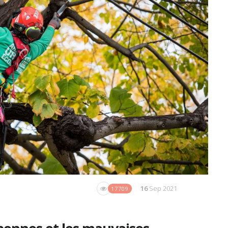
16
Sep 2021
17709