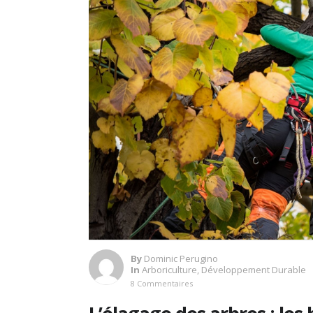
By
Dominic Perugino
In
Arboriculture
,
Développement Durable
8 Commentaires