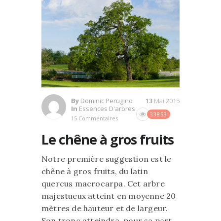
By
Dominic Perugino
13
Mai 2015
In
Essences D'arbres
33853
15 Commentaires
Le chêne à gros fruits
Notre première suggestion est le
chêne à gros fruits, du latin
quercus macrocarpa. Cet arbre
majestueux atteint en moyenne 20
mètres de hauteur et de largeur.
Son tronc atteindra, pour sa part,