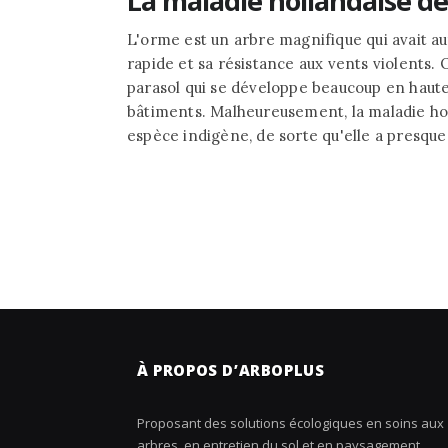
La maladie hollandaise de
L'orme est un arbre magnifique qui avait a
rapide et sa résistance aux vents violents. 
parasol qui se développe beaucoup en haut
bâtiments. Malheureusement, la maladie hol
espèce indigène, de sorte qu'elle a presque 
À PROPOS D’ARBOPLUS
Proposant des solutions écologiques en soins aux
arbres, en entretien du sol et en paysagement,