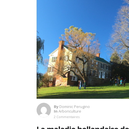
By
Dominic Perugino
In
Arboriculture
2 Commentaires