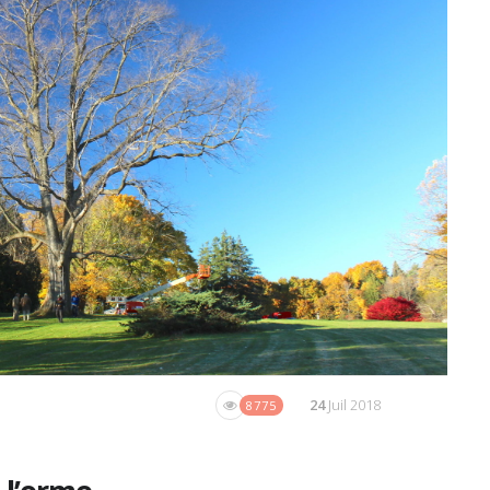
24
Juil 2018
8775