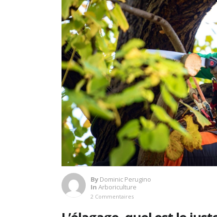
By
Dominic Perugino
In
Arboriculture
2 Commentaires