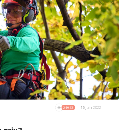
15
Juin 2022
24943