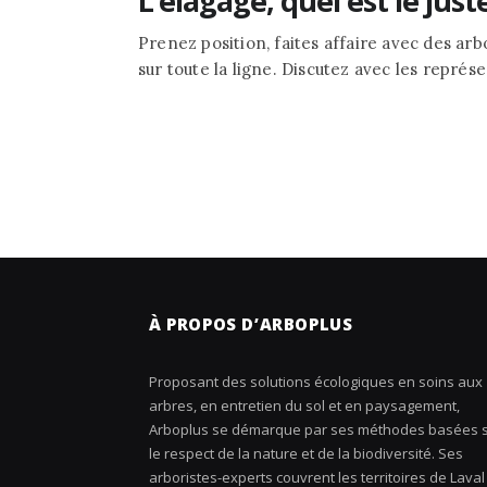
L’élagage, quel est le juste
Prenez position, faites affaire avec des ar
sur toute la ligne. Discutez avec les représ
À PROPOS D’ARBOPLUS
Proposant des solutions écologiques en soins aux
arbres, en entretien du sol et en paysagement,
Arboplus se démarque par ses méthodes basées 
le respect de la nature et de la biodiversité. Ses
arboristes-experts couvrent les territoires de Laval