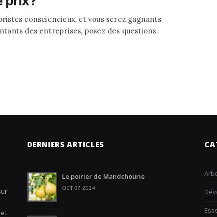
 prix ?
boristes consciencieux, et vous serez gagnants
entants des entreprises, posez des questions.
DERNIERS ARTICLES
CA
Arbo
Le poirier de Mandchourie
OCT 07 2024
sur
Dév
Ess
 et