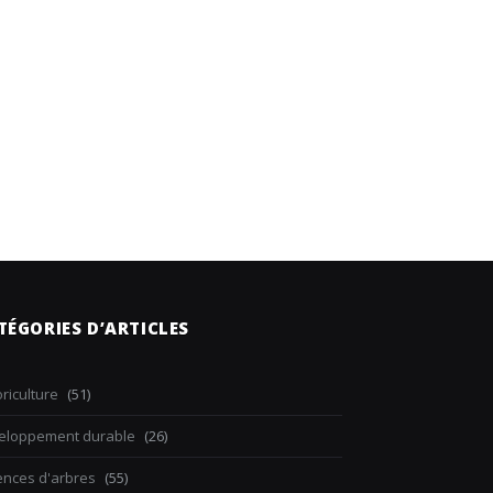
TÉGORIES D’ARTICLES
riculture
(51)
eloppement durable
(26)
ences d'arbres
(55)