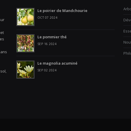
Arbo
Le poirier de Mandchourie
OCT 07 2024
sur
Dév
Ess
 et
Le pommier thé
les
Nouv
SEP 16 2024
Dans
Phi
Le magnolia acuminé
SEP 02 2024
sol,