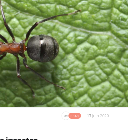
17
Juin 2020
6548