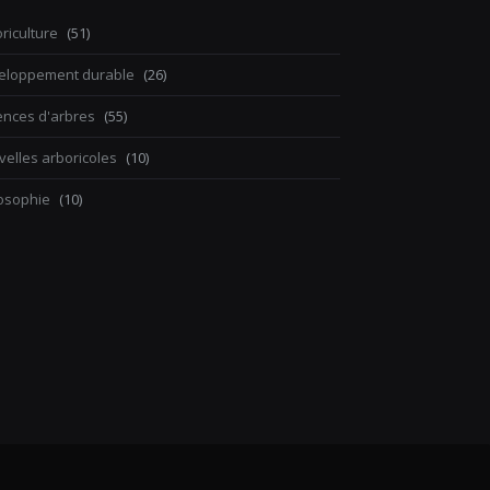
riculture
(51)
eloppement durable
(26)
ences d'arbres
(55)
elles arboricoles
(10)
losophie
(10)