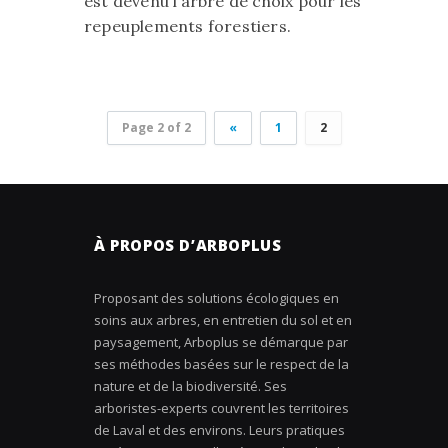
est devenu l’arbre de choix pour les
repeuplements forestiers.
Page 2 of 2
«
1
2
À PROPOS D’ARBOPLUS
Proposant des solutions écologiques en
soins aux arbres, en entretien du sol et en
paysagement, Arboplus se démarque par
ses méthodes basées sur le respect de la
nature et de la biodiversité. Ses
arboristes-experts couvrent les territoires
de Laval et des environs. Leurs pratiques