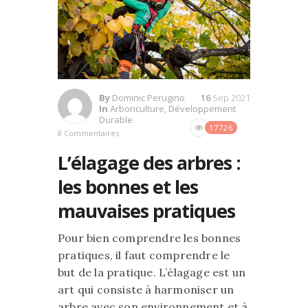
By
Dominic Perugino
16
Sep 2021
In
Arboriculture
,
Développement
Durable
17726
8 Commentaires
L’élagage des arbres :
les bonnes et les
mauvaises pratiques
Pour bien comprendre les bonnes
pratiques, il faut comprendre le
but de la pratique. L’élagage est un
art qui consiste à harmoniser un
arbre avec son environnement et à