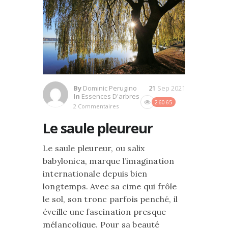
By
Dominic Perugino
21
Sep 2021
In
Essences D'arbres
26065
2 Commentaires
Le saule pleureur
Le saule pleureur, ou salix
babylonica, marque l’imagination
internationale depuis bien
longtemps. Avec sa cime qui frôle
le sol, son tronc parfois penché, il
éveille une fascination presque
mélancolique. Pour sa beauté