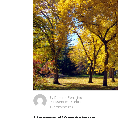
By
Dominic Perugino
In
Essences D'arbres
4 Commentaires