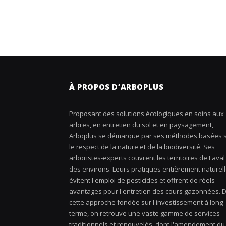
À PROPOS D’ARBOPLUS
Proposant des solutions écologiques en soins aux
arbres, en entretien du sol et en paysagement,
Arboplus se démarque par ses méthodes basées 
le respect de la nature et de la biodiversité. Ses
arboristes-experts couvrent les territoires de Laval
des environs. Leurs pratiques entièrement naturel
évitent l'emploi de pesticides et offrent de réels
avantages pour l'entretien des cours gazonnées. 
cette approche fondée sur l'investissement à long
terme, on retrouve une vaste gamme de services
traditionnels et renouvelés, dont l'amendement du 