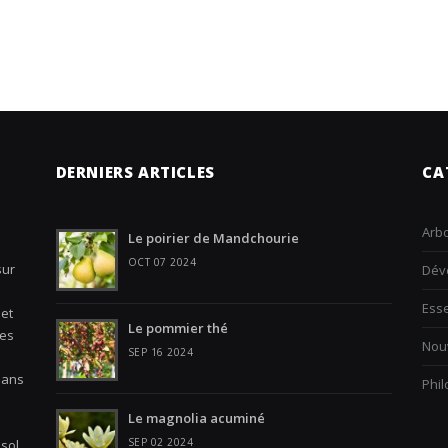
DERNIERS ARTICLES
CA
Arbo
Le poirier de Mandchourie
OCT 07 2024
sur
Dév
Ess
 et
Le pommier thé
les
Nouv
SEP 16 2024
Dans
Phi
Le magnolia acuminé
SEP 02 2024
sol,