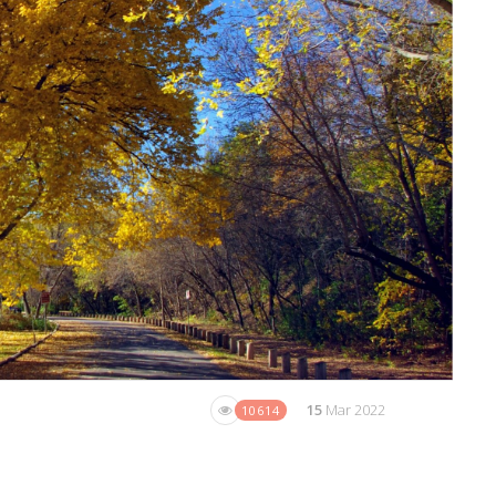
15
Mar 2022
10614