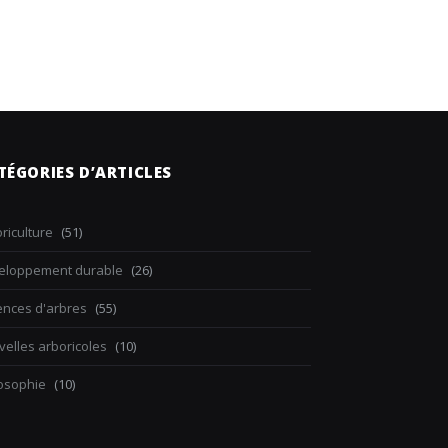
TÉGORIES D’ARTICLES
riculture
(51)
eloppement durable
(26)
ences d'arbres
(55)
elles arboricoles
(10)
losophie
(10)