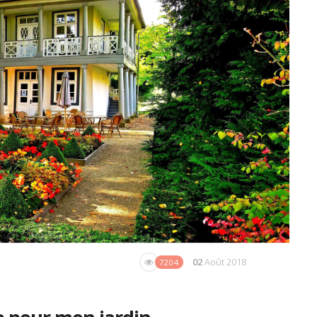
02
Août 2018
7204