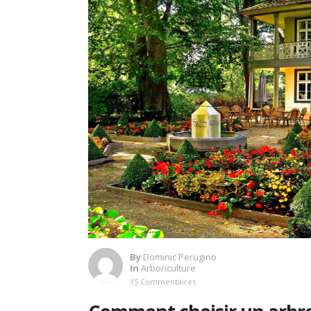
By
Dominic Perugino
In
Arboriculture
15 Commentaires