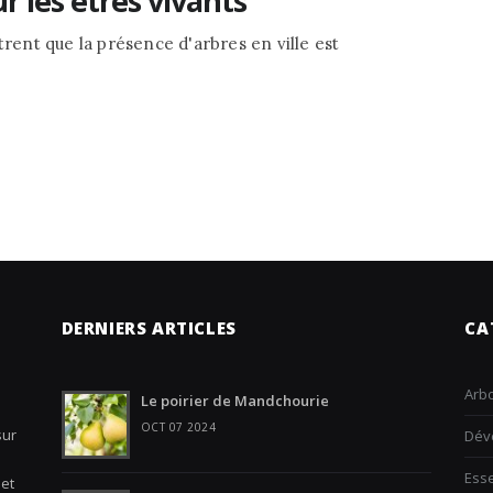
r les êtres vivants
trent que la présence d'arbres en ville est
DERNIERS ARTICLES
CA
Arbo
Le poirier de Mandchourie
OCT 07 2024
sur
Dév
Ess
 et