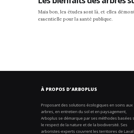
Les bienfaits des arbres su
Mais bon, les études sont là, et elles démon
essentielle pour la santé publique.
À PROPOS D’ARBOPLUS
Proposant des solutions écologiques en soins aux
arbres, en entretien du sol et en paysagement,
Arboplus se démarque par ses méthodes basées 
le respect de la nature et de la biodiversité. Ses
arboristes-experts couvrent les territoires de Laval