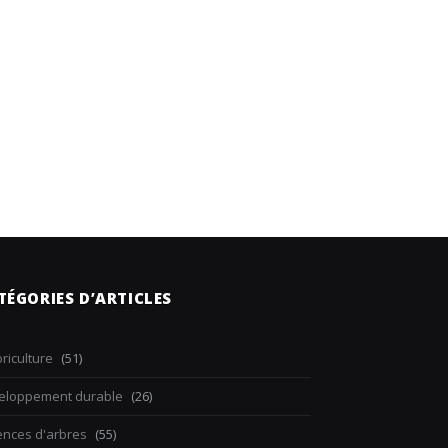
TÉGORIES D’ARTICLES
riculture
(51)
eloppement durable
(26)
ences d'arbres
(55)