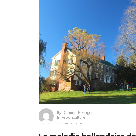
By
Dominic Perugino
In
Arboriculture
2 Commentaires