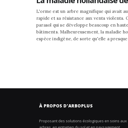
La maladie hollandaise de
L'orme est un arbre magnifique qui avait a
rapide et sa résistance aux vents violents. 
parasol qui se développe beaucoup en haut
bâtiments. Malheureusement, la maladie hol
espèce indigène, de sorte qu'elle a presque 
À PROPOS D’ARBOPLUS
Proposant des solutions écologiques en soins aux
arbres, en entretien du sol et en paysagement,