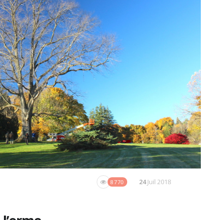
24
Juil 2018
8770