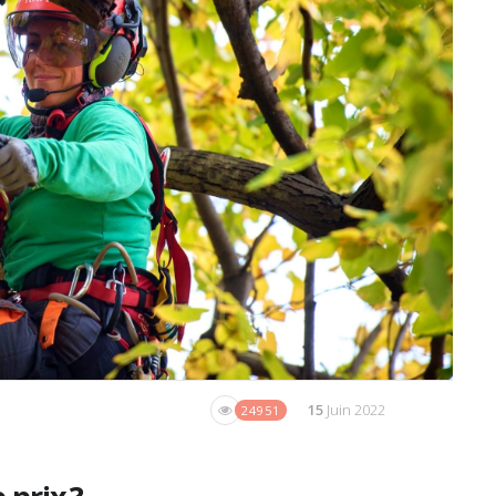
15
Juin 2022
24951