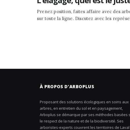
L’élagage, quel est le juste
Prenez position, faites affaire avec des ar
sur toute la ligne. Discutez avec les représ
À PROPOS D’ARBOPLUS
Proposant des solutions écologiques en soins aux
arbres, en entretien du sol et en paysagement,
Arboplus se démarque par ses méthodes basées 
le respect de la nature et de la biodiversité. Ses
arboristes-experts couvrent les territoires de Laval