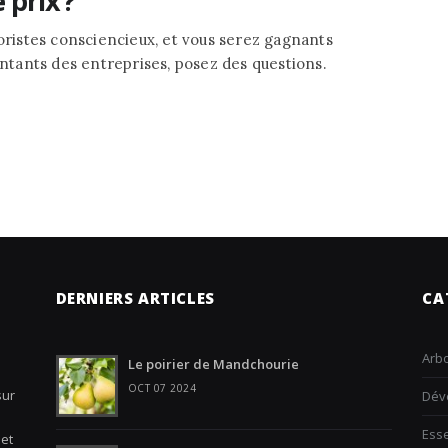
 prix ?
boristes consciencieux, et vous serez gagnants
entants des entreprises, posez des questions.
DERNIERS ARTICLES
CA
Arbo
Le poirier de Mandchourie
OCT 07 2024
sur
Dév
Ess
 et