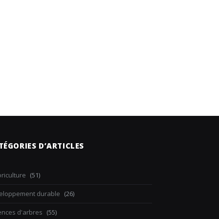
TÉGORIES D’ARTICLES
riculture
(51)
eloppement durable
(26)
ences d'arbres
(55)