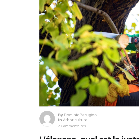
By
Dominic Perugino
In
Arboriculture
2 Commentaires