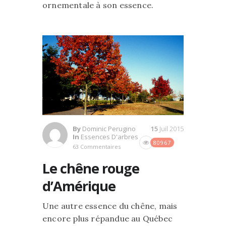
ornementale à son essence.
By
Dominic Perugino
15
Juil 2015
In
Essences D'arbres
80967
63 Commentaires
Le chêne rouge
d’Amérique
Une autre essence du chêne, mais
encore plus répandue au Québec